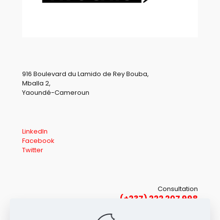
916 Boulevard du Lamido de Rey Bouba,
Mballa 2,
Yaoundé-Cameroun
LinkedIn
Facebook
Twitter
Consultation
(+237) 222 207 998
(+237) 679 817 453