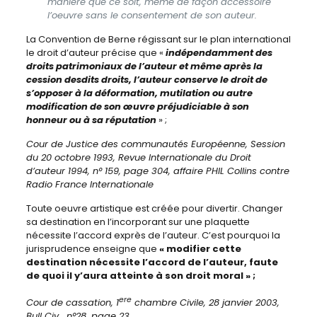
manière que ce soit, même de façon accessoire
l’oeuvre sans le consentement de son auteur.
La Convention de Berne régissant sur le plan international
le droit d’auteur précise que «
indépendamment des
droits patrimoniaux de l’auteur et même après la
cession desdits droits, l’auteur conserve le droit de
s’opposer à la déformation, mutilation ou autre
modification de son œuvre préjudiciable à son
honneur ou à sa réputation
» ;
Cour de Justice des communautés Européenne, Session
du 20 octobre 1993, Revue Internationale du Droit
d’auteur 1994, n° 159, page 304, affaire PHIL Collins contre
Radio France Internationale
Toute oeuvre artistique est créée pour divertir. Changer
sa destination en l’incorporant sur une plaquette
nécessite l’accord exprès de l’auteur. C’est pourquoi la
jurisprudence enseigne que
« modifier cette
destination nécessite l’accord de l’auteur, faute
de quoi il y’aura atteinte à son droit moral » ;
ere
Cour de cassation, 1
chambre Civile, 28 janvier 2003,
Bull Civ , n°28, page 23.