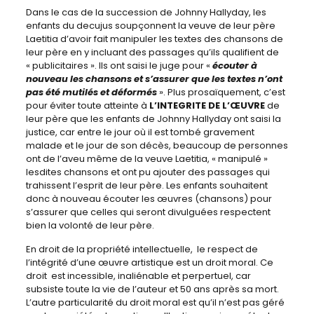
Dans le cas de la succession de Johnny Hallyday, les
enfants du decujus soupçonnent la veuve de leur père
Laetitia d’avoir fait manipuler les textes des chansons de
leur père en y incluant des passages qu’ils qualifient de
« publicitaires ». Ils ont saisi le juge pour «
écouter à
nouveau les chansons et s’assurer que les textes n’ont
pas été mutilés et déformés
». Plus prosaïquement, c’est
pour éviter toute atteinte à
L’INTEGRITE DE L’ŒUVRE
de
leur père que les enfants de Johnny Hallyday ont saisi la
justice, car entre le jour où il est tombé gravement
malade et le jour de son décès, beaucoup de personnes
ont de l’aveu même de la veuve Laetitia, « manipulé »
lesdites chansons et ont pu ajouter des passages qui
trahissent l’esprit de leur père. Les enfants souhaitent
donc à nouveau écouter les œuvres (chansons) pour
s’assurer que celles qui seront divulguées respectent
bien la volonté de leur père.
En droit de la propriété intellectuelle, le respect de
l’intégrité d’une œuvre artistique est un droit moral. Ce
droit est incessible, inaliénable et perpertuel, car
subsiste toute la vie de l’auteur et 50 ans après sa mort.
L’autre particularité du droit moral est qu’il n’est pas géré